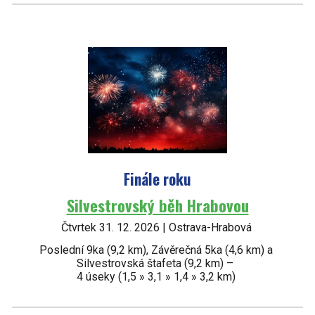
Finále roku
Silvestrovský běh Hrabovou
Čtvrtek 31. 12. 2026 | Ostrava-Hrabová
Poslední 9ka
(9
,2
km),
Z
ávěrečná
5ka
(4
,6
km) a
Silvestrovská
štafeta (9,2 km) –
4 úseky (1,5 » 3,1 » 1,4 » 3,2 km)