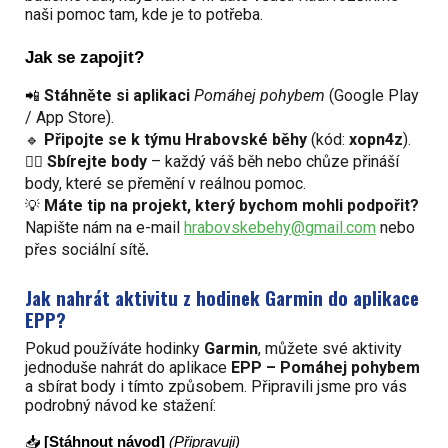
naši pomoc tam, kde je to potřeba.
Jak se zapojit?
Stáhněte si aplikaci
Pomáhej pohybem
(Google Play
📲
/ App Store).
Připojte se k týmu Hrabovské běhy
(kód:
xopn4z
).
🔹
Sbírejte body
– každý váš běh nebo chůze přináší
🏃‍♀️
body, které se přemění v reálnou pomoc.
Máte tip na projekt, který bychom mohli podpořit?
💡
Napište nám na e-mail
hrabovskebehy@gmail.com
nebo
přes sociální sítě
.
Jak nahrát aktivitu z hodinek Garmin do aplikace
EPP?
Pokud používáte hodinky
Garmin
, můžete své aktivity
jednoduše nahrát do aplikace
EPP – Pomáhej pohybem
a sbírat body i tímto způsobem. Připravili jsme pro vás
podrobný návod ke stažení:
📥
[Stáhnout návod]
(Připravuji)