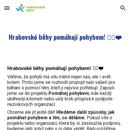
Skip to main content
Skip to navigation
Hrabovské běhy pomáhají pohybem! 🏃‍♂️❤️
Hrabovské běhy pomáhají pohybem! 🏃‍♂️❤️
Věříme, že pohyb má sílu měnit nejen nás, ale i svět
kolem. Proto jsme se rozhodli propojit naši vášeň pro
běhání s pomocí těm, kteří ji nejvíce potřebují. Zapojili
jsme se do projektu
Pomáhej pohybem
, kde každý
uběhnutý kilometr nebo ušlý krok přispívá k podpoře
neziskových organizací.
Chceme ale jít ještě dál!
Hledáme další způsoby, jak
pomáhat pohybem a tím, co děláme.
Pokud víte o
projektu nebo organizaci, která by si zasloužila podporu,
budeme rádi, když nám o ní dáte vědět. Rádi rozšíříme