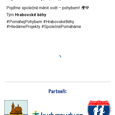
Pojďme společně měnit svět – pohybem! 🌍💙
Tým
Hrabovské běhy
#PomáhejPohybem #HrabovskéBěhy
#HledámeProjekty #SpolečněPomáháme
Partneři: