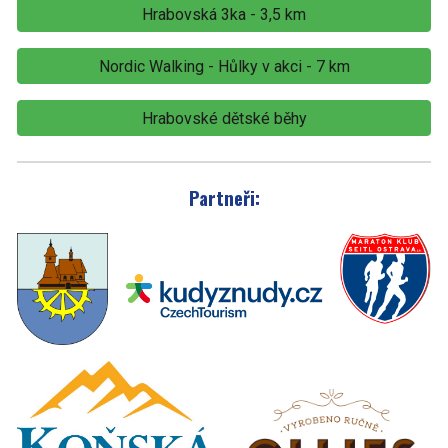
Hrabovská 3ka - 3,5 km
Nordic Walking - Hůlky v akci - 7 km
Hrabovské dětské běhy
Partneři: