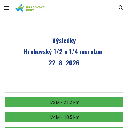
Skip to main content
Skip to navigation
Výsledky
Hrabovský 1/2 a 1/4 maraton
2
2
. 8. 202
6
1/2M - 21,2 km
1/4M - 10,5 km