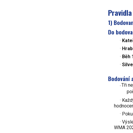
Pravidla
1) Bodovan
Do bodovan
·
Kate
·
Hrab
·
Běh 
·
Silv
Bodování 
Tři n
·
po
· Každ
hodnocen
· Poku
· Výs
WMA 2023