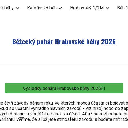
é běhy
Kateřinský běh
Hrabovský 1/2M
Běh 1
ip to main content
Skip to navigat
Běžecký pohár Hrabovské běhy 202
6
Výsledky poháru Hrabovské běhy 2026/1
je čtyři závody během roku, ve kterých mohou účastníci bojovat 
okud se účastní výhradně hlavních závodů - viz níže) nebo se zap
vých distancí a soutěžit o dárek za účast. Ať už se rozhodnete p
variantu, věříme, že si užijete atmosféru závodů a budete mít rad