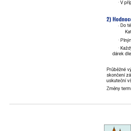
· V př
2) Hodnoce
Do té
·
Ka
· Plný
· Každ
dárek dl
Průběžné v
skončení zá
uskuteční v
Změny termí