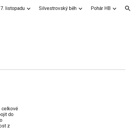
7. listopadu
Silvestrovský běh
Pohár HB
ion
o celkové
ojit do
ro
ost z