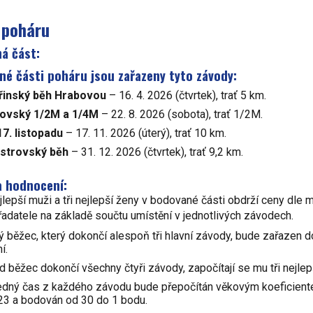
 poháru
á část:
é části poháru jsou zařazeny tyto závody:
řinský běh Hrabovou
– 16. 4. 2026 (čtvrtek), trať 5 km.
ovský 1/2M a 1/4M
– 22. 8. 2026 (sobota), trať 1/2M.
17. listopadu
– 17. 11. 202
6
(úterý), trať 10 km.
estrovský běh
– 31. 12. 202
6
(čtvrtek), trať 9,2 km.
a hodnocení:
ejlepší muži a tři nejlepší ženy v bodované části obdrží ceny dle 
řadatele na základě součtu umístění v jednotlivých závodech.
ý běžec, který dokončí alespoň tři hlavní závody, bude zařazen 
í.
d běžec dokončí všechny čtyři závody, započítají se mu tři nejlep
ledný čas z každého závodu bude přepočítán věkovým koeficient
 a bodován od 30 do 1 bodu.