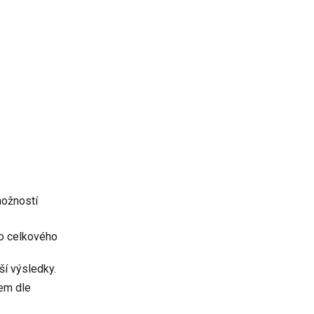
možností
do celkového
ší výsledky.
em dle