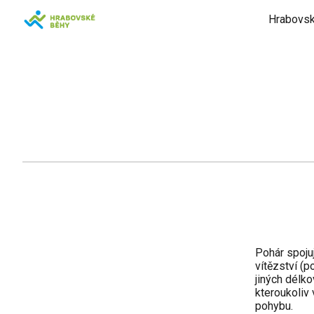
Hrabovsk
Sk
Pohár spoju
vítězství (p
jiných délko
kteroukoliv 
pohybu.