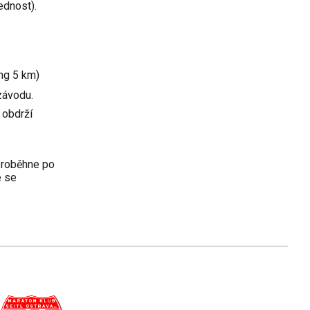
ednost).
ng 5 km)
závodu.
 obdrží
proběhne po
e se