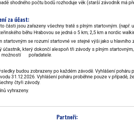
ípadě shodného počtu bodů rozhoduje věk (starší závodník má př
ní za účast:
to části jsou zařazeny všechny tratě s plným startovným. (např. u
teřinského běhu Hrabovou se jedná o 5 km; 2,5 km a nordic walki
m startovným se rozumí startovné ve stejné výši jako u hlavního 
ý účastník, který dokončí alespoň tři závody s plným startovným,
e možností
pořadatele.
ýsledky budou zobrazeny po každém závodě. Vyhlášení poháru 
vodu 31.12.2026. Vyhlášení poháru proběhne pouze v případě, ž
šechny čtyři závody.
nů vyhrazeny.
Partneři: