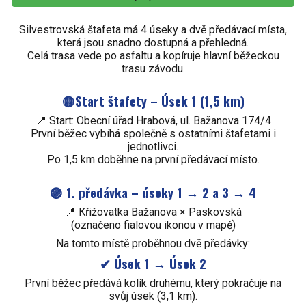
Silvestrovská štafeta má 4 úseky a dvě předávací místa,
která jsou snadno dostupná a přehledná.
Celá trasa vede po asfaltu a kopíruje hlavní běžeckou
trasu závodu.
🟡
Start štafety – Úsek 1 (1,5 km)
📍 Start: Obecní úřad Hrabová, ul. Bažanova 174/4
První běžec vybíhá společně s ostatními štafetami i
jednotlivci.
Po 1,5 km doběhne na první předávací místo.
🟣 1. předávka – úseky 1 → 2 a 3 → 4
📍 Křižovatka Bažanova × Paskovská
(označeno fialovou ikonou v mapě)
Na tomto místě proběhnou dvě předávky:
✔ Úsek 1 → Úsek 2
První běžec předává kolík druhému, který pokračuje na
svůj úsek (3,1 km).