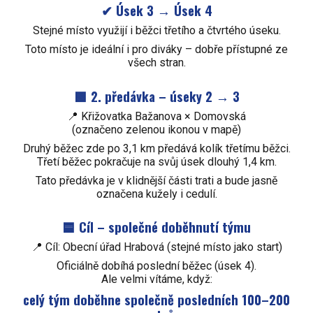
✔ Úsek 3 → Úsek 4
Stejné místo využijí i běžci třetího a čtvrtého úseku.
Toto místo je ideální i pro diváky – dobře přístupné ze
všech stran.
🟩
2. předávka – úseky 2 → 3
📍 Křižovatka Bažanova × Domovská
(označeno zelenou
ikonou v mapě
)
Druhý běžec zde po 3,1 km předává kolík třetímu běžci.
Třetí běžec pokračuje na svůj úsek dlouhý 1,4 km.
Tato předávka je v klidnější části trati a bude jasně
označena kužely i cedulí.
🟦 Cíl – společné doběhnutí týmu
📍 Cíl: Obecní úřad Hrabová (stejné místo jako start)
Oficiálně dobíhá poslední běžec (úsek 4).
Ale velmi vítáme, když:
celý tým doběhne společně posledních 100–200